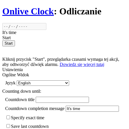
Onlive Clock
: Odliczanie
It's time
Start
Kliknij przycisk "Start", przeglądarka czasami wymaga tej akcji,
aby odtworzyć dźwięk alarmu.
Dowiedz się więcej tutaj
Ustawienia
Ogólne
Widok
Język
Counting down until:
Countdown title
Countdown completion message
Specify exact time
Save last countdown