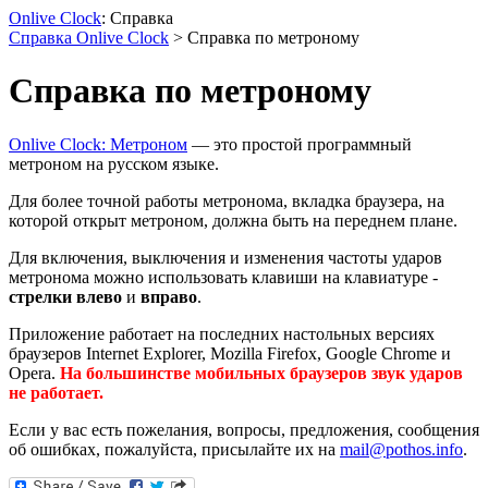
Onlive Clock
: Справка
Справка Onlive Clock
> Cправка по метроному
Cправка по метроному
Onlive Clock: Метроном
— это простой программный
метроном на русском языке.
Для более точной работы метронома, вкладка браузера, на
которой открыт метроном, должна быть на переднем плане.
Для включения, выключения и изменения частоты ударов
метронома можно использовать клавиши на клавиатуре -
стрелки влево
и
вправо
.
Приложение работает на последних настольных версиях
браузеров Internet Explorer, Mozilla Firefox, Google Chrome и
Opera.
На большинстве мобильных браузеров звук ударов
не работает.
Если у вас есть пожелания, вопросы, предложения, сообщения
об ошибках, пожалуйста, присылайте их на
mail@pothos.info
.