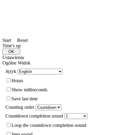
Start
Reset
Time's up
Ustawienia
Ogólne
Widok
Język
Hours
Show milliseconds
Save last time
Counting order
Countdown completion sound
Loop the countdown completion sound
Step sound