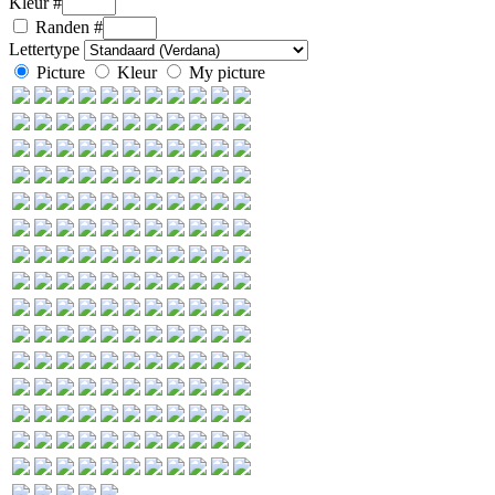
Kleur #
Randen
#
Lettertype
Picture
Kleur
My picture