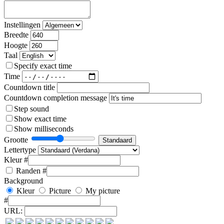
Instellingen
Breedte
Hoogte
Taal
Specify exact time
Time
Countdown title
Countdown completion message
Step sound
Show exact time
Show milliseconds
Grootte
Lettertype
Kleur #
Randen
#
Background
Kleur
Picture
My picture
#
URL: