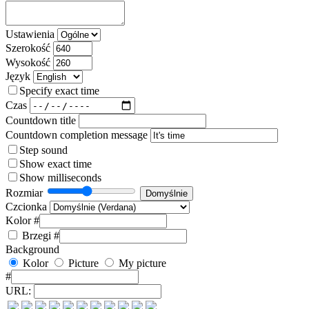
Ustawienia
Szerokość
Wysokość
Język
Specify exact time
Czas
Countdown title
Countdown completion message
Step sound
Show exact time
Show milliseconds
Rozmiar
Czcionka
Kolor #
Brzegi
#
Background
Kolor
Picture
My picture
#
URL: