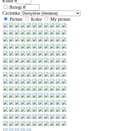
Kolor #
Brzegi
#
Czcionka
Picture
Kolor
My picture